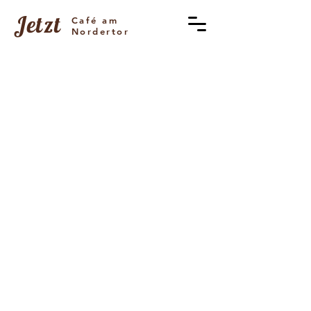
Jetzt
Café am
Nordertor